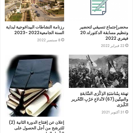
محضرإجتماع تنسيقي لتحضير
رزنامة النشاطات البيداغوجية لبداية
وتنظيم مسابقة الدكتوراه.20
السنة الجامعية2022 -2023
فيفري 2022
8 سبتمبر 2022
22 فبراير 2022
تهنئة بِمُناسَبَةِ الذِكْرَى السَّابعَةِ
والسِتّين(67) لانْدلاعِ حَرْبِ التّحْرير
الكُبرَى
31 أكتوبر 2021
إعلان عن إفتتاح الدورة الثانية (2)
للترشح من أجل الحصول على