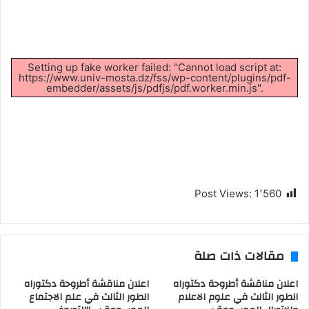
Setting up fake worker failed: "Cannot load script at:
https://www.univ-mosta.dz/fss/wp-content/plugins/pdf-
embedder/assets/js/pdfjs/pdf.worker.min.js".
Post Views:
1٬560
مقالات ذات صلة
اعلان مناقشة أطروحة دكتوراه
اعلان مناقشة أطروحة دكتوراه
الطور الثالث في علوم الاعلام
الطور الثالث في علم الاجتماع