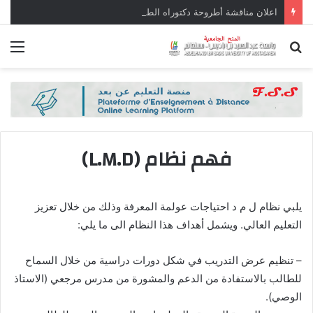
اعلان مناقشة أطروحة دكتوراه الطور الثالث في علم الاجتماع الموسومة بــ “التصوف والمقاولاتية في الجزائر -دراسة حالة مؤسسة جنة العارف مستغانم” بتاريخ (08-07-2026)
بحث
الق
عن
فهم نظام (L.M.D)
يلبي نظام ل م د احتياجات عولمة المعرفة وذلك من خلال تعزيز
التعليم العالي. ويشمل أهداف هذا النظام الى ما يلي:
– تنظيم عرض التدريب في شكل دورات دراسية من خلال السماح
للطالب بالاستفادة من الدعم والمشورة من مدرس مرجعي (الاستاذ
الوصي).