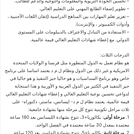
– تحسين الجودة التربوية والمعلومات والتوجيه والدعم للطالب.
– تطوير إضفاء الطابع المهني على التعليم العالي.
– تعزيز تعلم المهارات بين المناهج الدراسية (إتقان اللغات الأجنبية ،
وأدوات الكمبيوتر ، والإنترنت).
– الاستفادة من التبادل والاعتراف بالديبلومات على المستوى
الدولي. مع إعطاء شهادات التعليم العالي قيمة عالمية.
الدرجات الثلاث:
هو نظام تعمل به الدول المتطورة مثل فرنسا و الولايات المتحدة
الامريكية و غير ذلك من الدول ونظام ل م د يعتمد اساسا على برنامج
خاص وهو برنامج السداسيات و هو حاليا حيز التنفيذ و هو حاليا في
حيز التنفيذ في الكثير من الدول العربية و الأوربية و هذا استجابة
لدواعي تحسين نوعية التعليم العالي و إعطاء شهادات التعليم العالي
قيمة عالمية. يعتمد نظام ل م د- ليسانس، ماستر، دكتوراه- على
ثلاث مراحل تكوينية تتوج كل مرحلة منها بشهادة جامعية:
1.
مرحلة أولى
: بكالوريا+3، تتوج بشهادة الليسانس بعد 180 ساعة
معتمدة بمعدل 30 ساعة معتمدة في الفصل الواحد.
2.
مرحلة ثانية
: بكالوريا+5، تتوج بشهادة الماستر بعد 120 ساعة