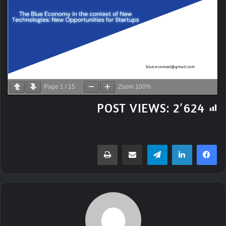
Page
1
/
15
Zoom
100%
POST VIEWS:
2٬624
تيلقرام
مشاركة عبر البريد
طباعة