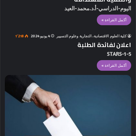
اليوم-الدراسي-أ.د.محمد-العيد
أكمل القراءة »
كلية العلوم الاقتصادية، التجارية وعلوم التسيير
4 يونيو 2024
1٬218
اعلان لفائدة الطلبة
5-STARS-1
أكمل القراءة »