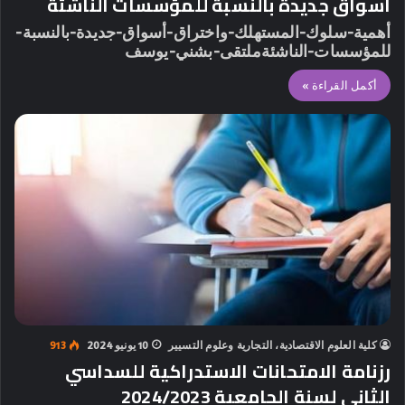
أسواق جديدة بالنسبة للمؤسسات الناشئة
أهمية-سلوك-المستهلك-واختراق-أسواق-جديدة-بالنسبة-
للمؤسسات-الناشئةملتقى-بشني-يوسف
أكمل القراءة »
كلية العلوم الاقتصادية، التجارية وعلوم التسيير
10 يونيو 2024
913
رزنامة الامتحانات الاستدراكية للسداسي
الثاني لسنة الجامعية 2024/2023