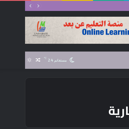
℃
24
مقال
الوضع
مستغانم
عشوائي
المظلم
رية