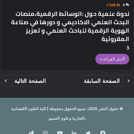
1٬428
0
ندوة علمية حول :الوسائط الرقمية،منصات
البحث العلمي الاكاديمي و دورها في صناعة
الهوية الرقمية للباحث العلمي و تعزيز
المقروئية
3
أكمل القراءة »
الصفحة السابقة
الصفحة التالية
© حقوق النشر 2026، جميع الحقوق محفوظة | كلية العلوم الاقتصادية
،التجارية وعلوم التسيير
فيسبوك
تويتر
لينكدإن
يوتيوب
انستقرام
تيلقرام