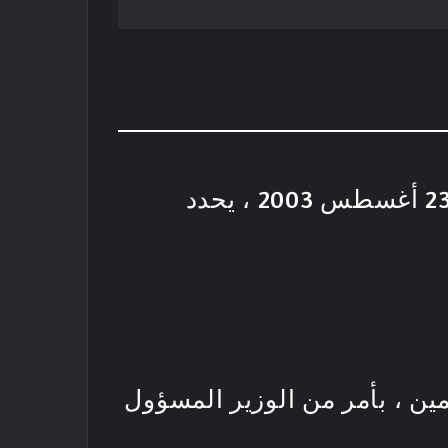
المرسوم التنفيذي رقم 03-279 مؤرخ في 24 جمادى الثانية 1424 الموافق 23 أغسطس 2003 ، يحدد
مين ، بأمر من الوزير المسؤول