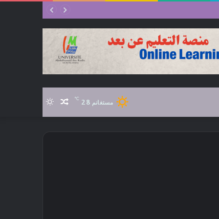
℃
28
مقال
الوضع
مستغانم
عشوائي
المظلم