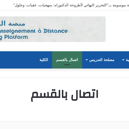
ية موسومة بـ:”التحرير النهائي لأطروحة الدكتوراه: منهجيات، عقبات، وحلول”
ية
مصلحة التدريس
اتصال بالقسم
الكلية
اتصال بالقسم