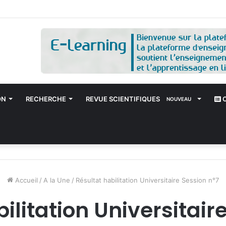
tation Universitaire Session n°9
ON
RECHERCHE
REVUE SCIENTIFIQUES
C
NOUVEAU
Accueil
/
A la Une
/
Résultat habilitation Universitaire Session n°7
ilitation Universitair