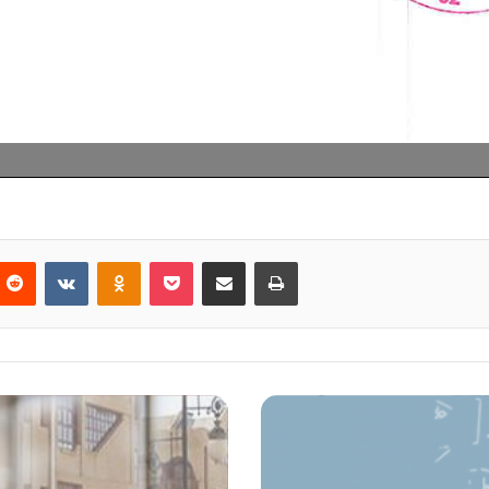
nterest
Reddit
VKontakte
Odnoklassniki
Pocket
Partager par email
Imprimer