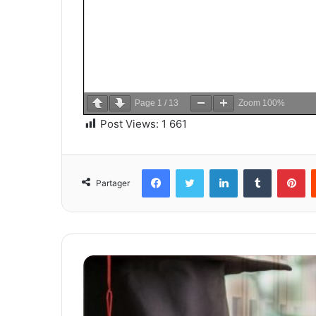
Page
1
/
13
Zoom
100%
Post Views:
1 661
Facebook
Twitter
Linkedin
Tumblr
Pi
Partager