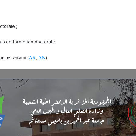
torale ;
s de formation doctorale.
amme: version (
AR
,
AN
)