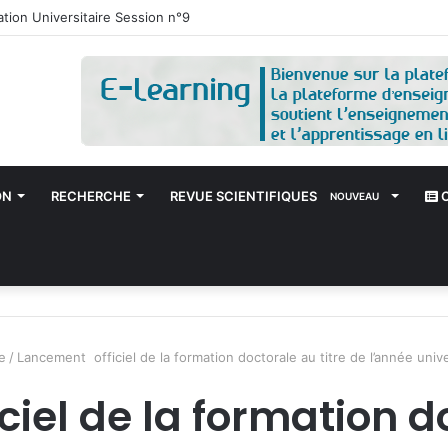
tation Universitaire Session n°9
ON
RECHERCHE
REVUE SCIENTIFIQUES
C
NOUVEAU
e
/
Lancement officiel de la formation doctorale au titre de l’année uni
iel de la formation do