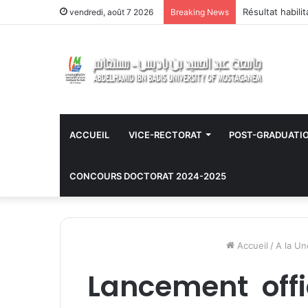
Résultat habili
vendredi, août 7 2026
Breaking News
ACCUEIL
VICE-RECTORAT
POST-GRADUATI
CONCOURS DOCTORAT 2024-2025
Accueil
/
A la Un
Lancement offic