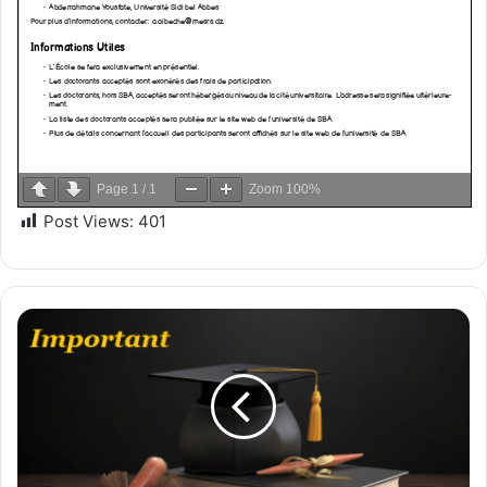
Page
1
/
1
Zoom
100%
Post Views:
401