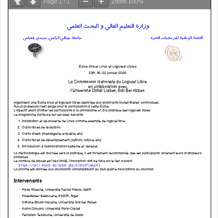
Page
1
/
1
Zoom
100%