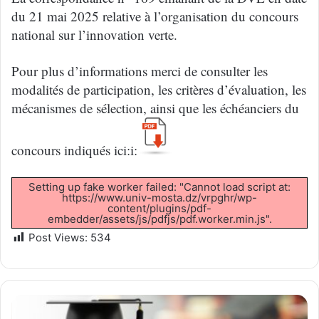
du 21 mai 2025 relative à l’organisation du concours
national sur l’innovation verte.
Pour plus d’informations merci de consulter les
modalités de participation, les critères d’évaluation, les
mécanismes de sélection, ainsi que les échéanciers du
concours indiqués ici:i:
Setting up fake worker failed: "Cannot load script at:
https://www.univ-mosta.dz/vrpghr/wp-
content/plugins/pdf-
embedder/assets/js/pdfjs/pdf.worker.min.js".
Post Views:
534