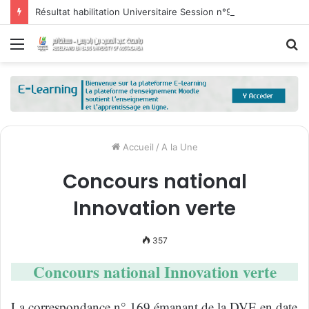
Résultat habilitation Universitaire Session n°9
Menu
R
Accueil
/
A la Une
Concours national
Innovation verte
357
Concours national Innovation verte
La correspondance n° 169 émanant de la DVE en date