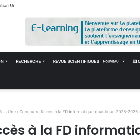
tation Universitaire Session n°9
ON
RECHERCHE
REVUE SCIENTIFIQUES
C
NOUVEAU
A la Une
/
Concours d’accès à la FD informatique quantique 2025-2026
cès à la FD informat