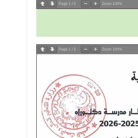
Page
1
/
5
Zoom
100%
Page
1
/
2
Zoom
100%