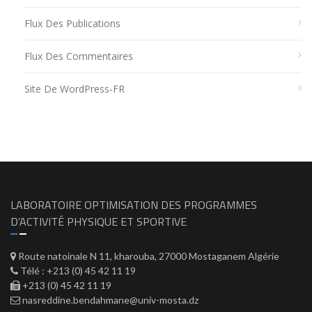
Flux Des Publications
Flux Des Commentaires
Site De WordPress-FR
LABORATOIRE OPTIMISATION DES PROGRAMMES
D’ACTIVITÉ PHYSIQUE ET SPORTIVE
Route natoinale N 11, kharouba, 27000 Mostaganem Algérie
Télé : +213 (0) 45 42 11 19
+213 (0) 45 42 11 19
nasreddine.bendahmane@univ-mosta.dz