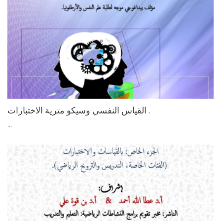
اﻟﻘﻴﺎس اﻟﻨﻔﺴﻲ وﺳﻴﻜﻮ ﻣﺘﺮﻳﺔ اﻻﺧﺘﺒﺎرات .
...