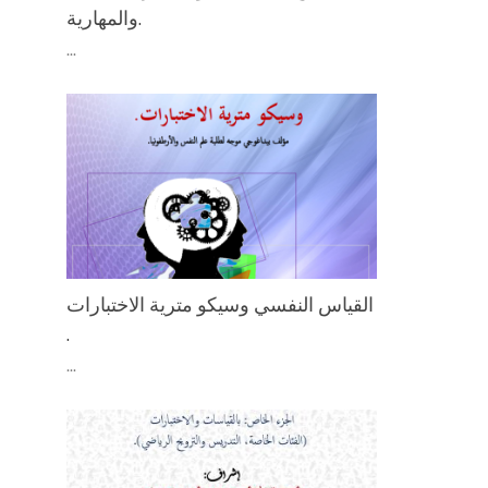
والمهارية.
...
اﻟﻘﻴﺎس اﻟﻨﻔﺴﻲ وﺳﻴﻜﻮ ﻣﺘﺮﻳﺔ اﻻﺧﺘﺒﺎرات
.
...