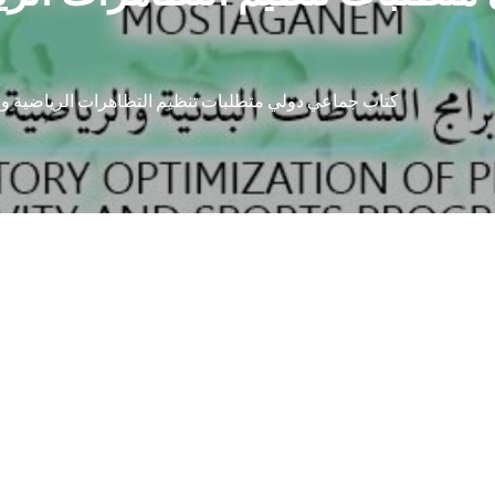
كتاب جماعي دولي متطلبات تنظيم التظاهرات الرياضية و اث