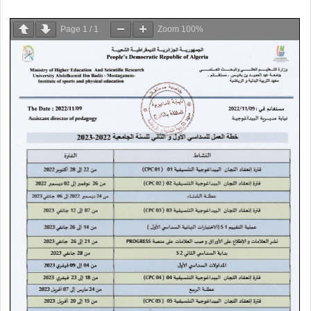
Page
1
/
1
Zoom
100%