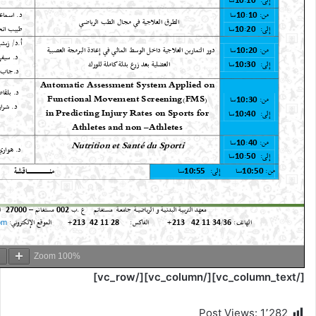
Zoom
100%
[/vc_column_text][/vc_column][/vc_row]
Post Views:
1٬282