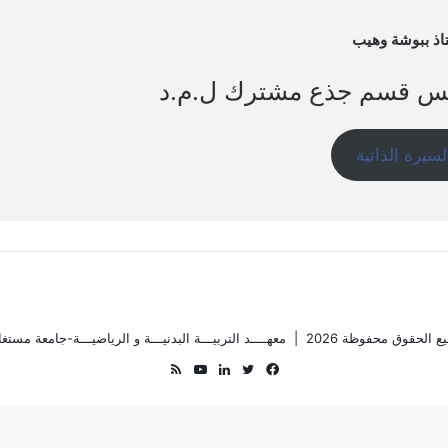
اذ ببوشة وهيب
س قسم جذع مشترك ل.م.د
لسيرة الذاتية
ع الحقوق محفوظة 2026 |
معهــــد التربيـــة البدنيـــة و الرياضيـــة-جامعة مستغا
فيسبوك
تويتر
لينكدإن
يوتيوب
ملخص
الموقع
RSS