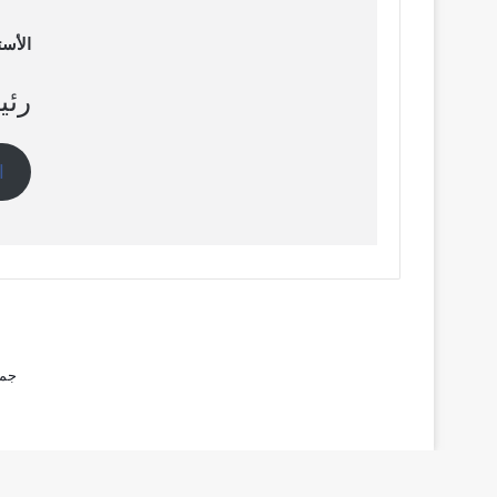
الأست
رئي
ا
جمي