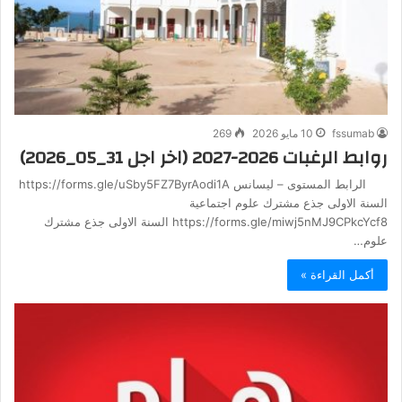
fssumab
10 مايو 2026
269
روابط الرغبات 2026-2027 (اخر اجل 31_05_2026)
الرابط المستوى – ليسانس https://forms.gle/uSby5FZ7ByrAodi1A
السنة الاولى جذع مشترك علوم اجتماعية
https://forms.gle/miwj5nMJ9CPkcYcf8 السنة الاولى جذع مشترك
علوم…
أكمل القراءة »