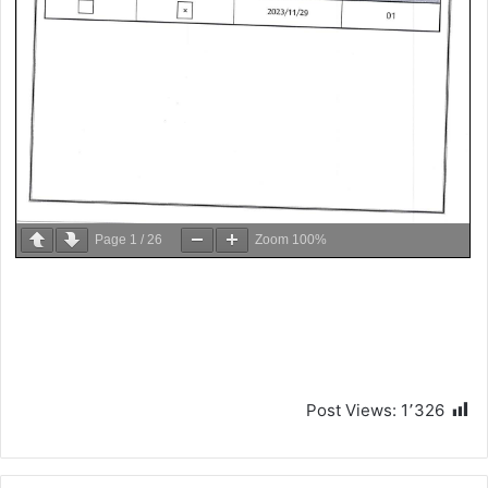
Page
1
/
26
Zoom
100%
Post Views:
1٬326