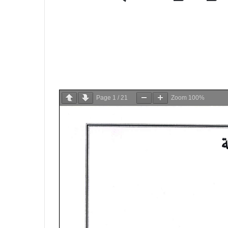
Page
1
/
21
Zoom
100%