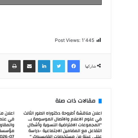
Post Views:
1٬445
فيسبوك
تويتر
لينكدإن
مشاركة عبر البريد
طباعة
شاركها
مقالات ذات صلة
اعلان مناقشة أطروحة دكتوراه الطور الثالث
اعلان من
في علوم الاعلام والاتصال الموسومة بــ
في علم 
“المجموعات الافتراضية النسوية وأشكال
والمقاول
التفاعل مع المضامين الاجتماعية -دراسة
عللى عينة من مستخدمات الفايسبوك ”
07-2026)