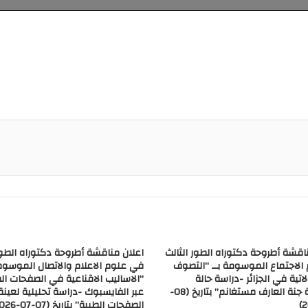
اقشة أطروحة دكتوراه الطور الثالث
اعلان مناقشة أطروحة دكتوراه الطور
الاجتماع الموسومة بــ “التصوف
في علوم الاعلام والاتصال الموسومة
اتية في الجزائر -دراسة حالة
“الاساليب الاقناعية في الصفحات ال
مؤسسة جنة العارف مستغانم” بتاريخ (08-
عبر الفايسبوك -دراسة تحليلية لعينة
الصفحات الطبية” بتاريخ (07-07-2026)