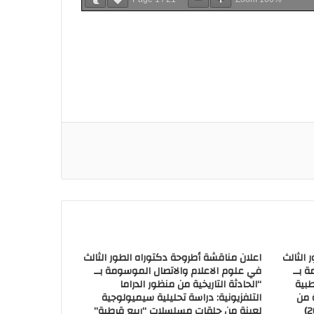
 الثالث
اعلان مناقشة أطروحة دكتوراه الطور الثالث
 بــ
في علوم الاعلام والاتصال الموسومة بــ
طبية
“الحادثة التاريخية من منظور الدراما
 من
التلفزيونية: دراسة تحليلية سيميولوجية
لعينة من حلقات مسلسلات “ربيع قرطبة”