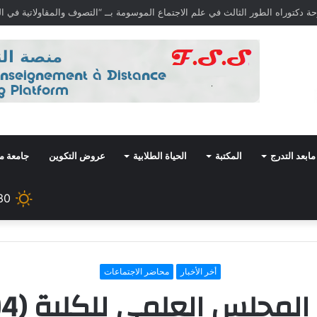
مابعد التدرج
المكتبة
الحياة الطلابية
عروض التكوين
جامعة م
30
أخر الأخبار
محاضر الاجتماعات
لس العلمي للكلية (04_03_2024)