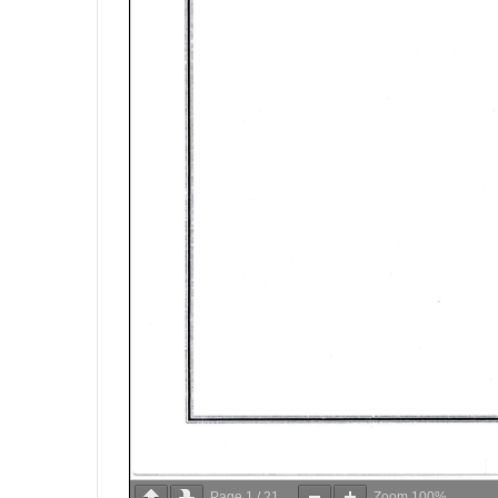
Page
1
/
21
Zoom
100%