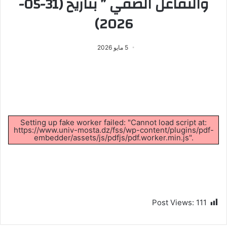
والتفاعل الصفي ” بتاريخ (31-05-
2026)
5 مايو 2026
Setting up fake worker failed: "Cannot load script at:
https://www.univ-mosta.dz/fss/wp-content/plugins/pdf-
embedder/assets/js/pdfjs/pdf.worker.min.js".
Post Views:
111