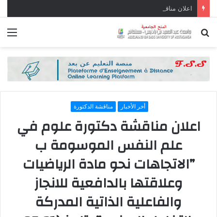
اعلان مناقشة أطروحة دكتوراه الطور الثالث في علم الاجتماع الموسومة بــ “التصوف والمقاولاتية في الجزائر -دراسة حالة مؤسسة جنة العارف مستغانم” بتاريخ (08-07-2026)
بحث
الق
عن
أخر الأخبار
مناقشة الدكتورة
اعلان مناقشة دكتورة علوم في
علم النفس الموسومة ب
”الاتجاهات نحو مادة الرياضيات
وعلاقتها بالدافعية للانجاز
والفاعلية الذاتية المدركة