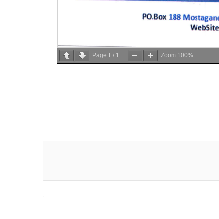
Page
1
/
1
Zoom
100%