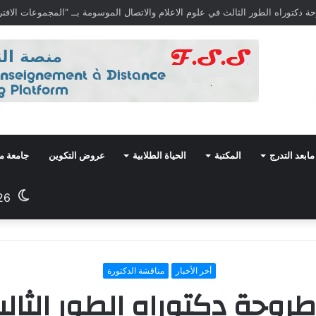
مابعد التدرج
المكتبة
الحياة الطلابية
عروض التكوين
جامعة م
26
أخر الأخبار
مناقشة الدكتورة
طروحة دكتوراه الطور الثا