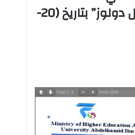
الموسومة بــ “السينما وافاق التواصل لدى جيل دولوز” بتاريخ (20-
Page
1
/
1
Zoom
100%