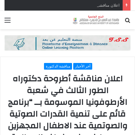
اعلان مناقشة أطروحة دكتوراه الطور الثالث في علم الاجتماع الموسومة بــ “التصوف والمقاولاتية في الجزائر -دراسة حالة مؤسسة جنة العارف مستغانم” بتاريخ (08-07-2026)
بحث
الق
عن
أخر الأخبار
مناقشة الدكتورة
اعلان مناقشة أطروحة دكتوراه
الطور الثالث في شعبة
الأرطوفونيا الموسومة بــ “برنامج
قائم على تنمية القدرات الصوتية
والصوتمية عند الاطفال المجهزين