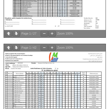
Page
1
/
27
Zoom
100%
Page
1
/
42
Zoom
100%