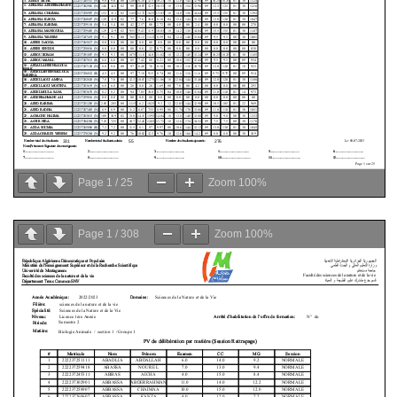
Page
1
/
25
Zoom
100%
Page
1
/
308
Zoom
100%