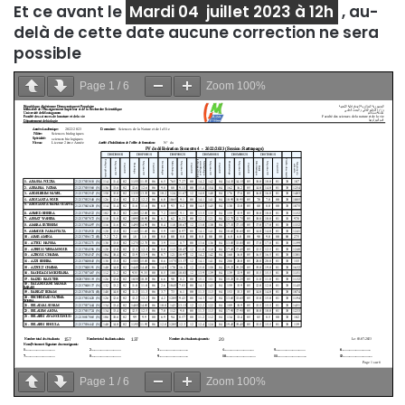
Et ce avant le
Mardi 04 juillet 2023 à 12h
, au-
delà de cette date aucune correction ne sera
possible
Page
1
/
6
Zoom
100%
Page
1
/
6
Zoom
100%