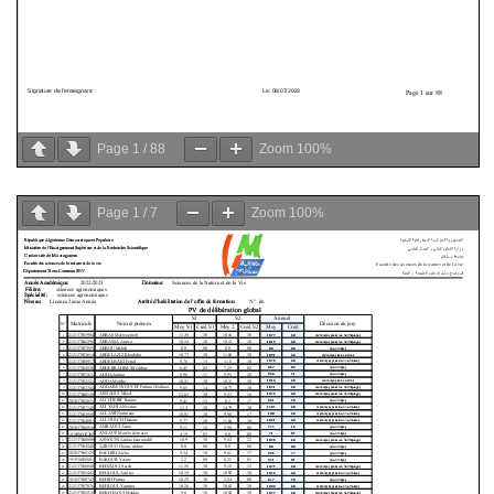
Page
1
/
88
Zoom
100%
Page
1
/
7
Zoom
100%