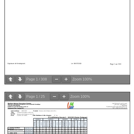
Page
1
/
308
Zoom
100%
Page
1
/
25
Zoom
100%