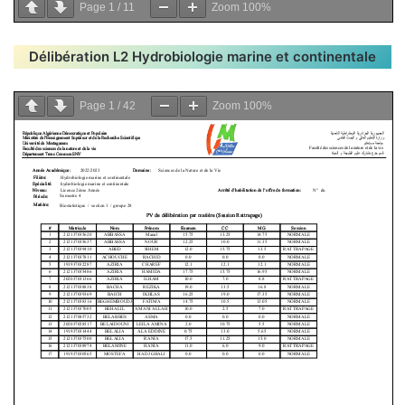
Page
1
/
11
Zoom
100%
Délibération L2 Hydrobiologie marine et continentale
Page
1
/
42
Zoom
100%