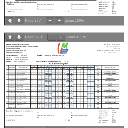
Page
1
/
7
Zoom
100%
Page
1
/
11
Zoom
100%