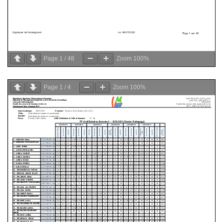
Page
1
/
48
Zoom
100%
Page
1
/
4
Zoom
100%