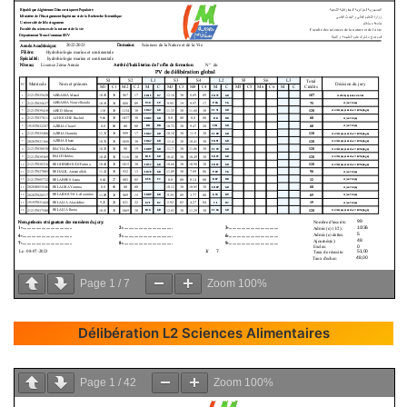
Page
1
/
7
Zoom
100%
Délibération L2 Sciences Alimentaires
Page
1
/
42
Zoom
100%