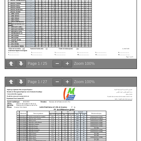
Page
1
/
25
Zoom
100%
Page
1
/
27
Zoom
100%