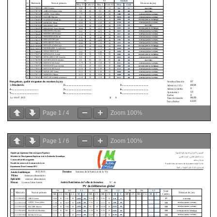
Page
1
/
4
Zoom
100%
Page
1
/
6
Zoom
100%