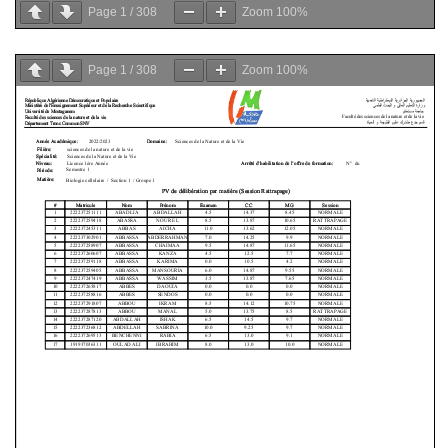
Page
1
/
308
Zoom
100%
Page
1
/
308
Zoom
100%