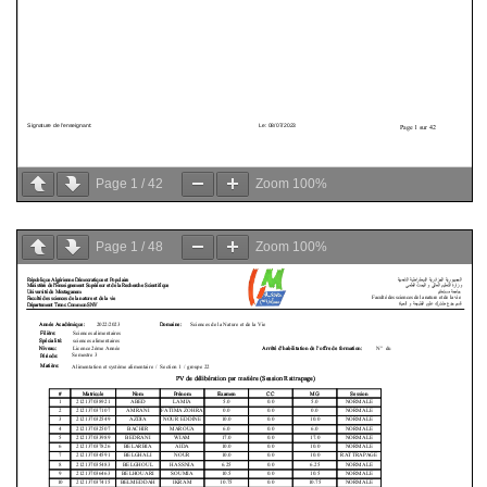
Page
1
/
42
Zoom
100%
Page
1
/
48
Zoom
100%