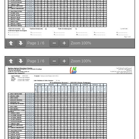
Page
1
/
6
Zoom
100%
Page
1
/
6
Zoom
100%