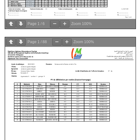
Page
1
/
6
Zoom
100%
Page
1
/
88
Zoom
100%