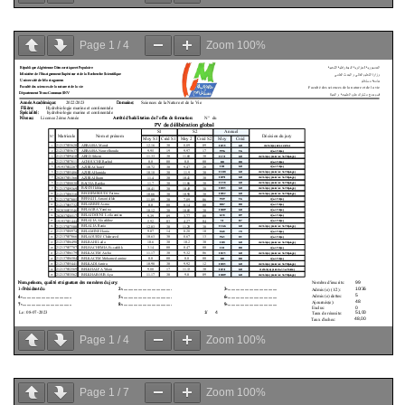
Page
1
/
4
Zoom
100%
Page
1
/
4
Zoom
100%
Page
1
/
7
Zoom
100%