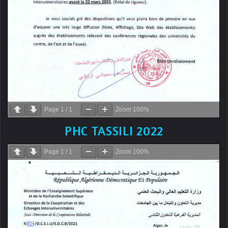
Page
1
/
1
Zoom
100%
PHC TASSILI 2022
Page
1
/
1
Zoom
100%