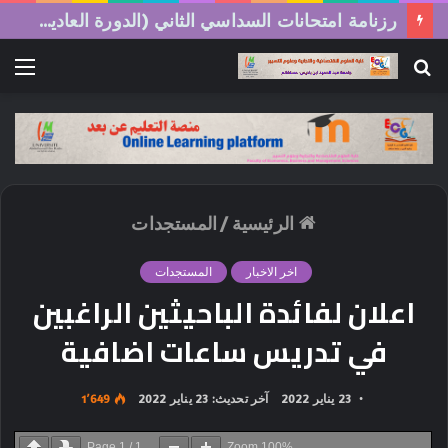
رزنامة امتحانات السداسي الثاني (الدورة العادية) 2026/2025
بحث
الق
عن
الرئيسية
/
المستجدات
اخر الاخبار
المستجدات
اعلان لفائدة الباحيثين الراغبين
في تدريس ساعات اضافية
23 يناير 2022
آخر تحديث: 23 يناير 2022
1٬649
Page
1
/
1
Zoom
100%