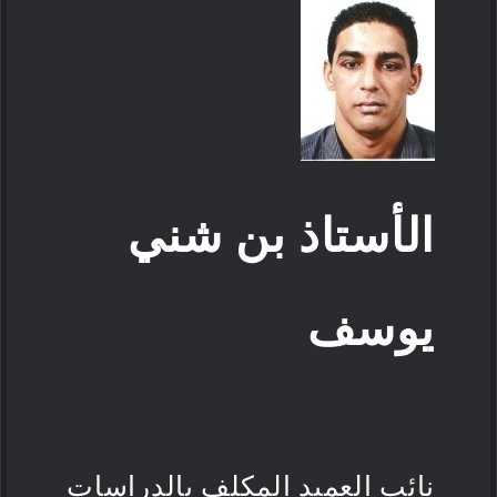
الأستاذ بن شني
يوسف
نائب العميد المكلف بالدراسات