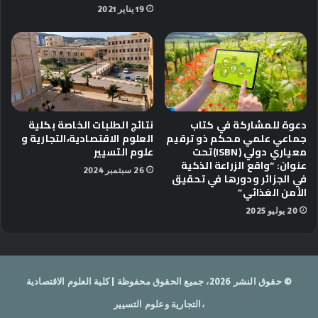
19 يناير 2021
دعوة للمشاركة في كتاب
نتائج الطلبات الخاصة بكلية
جماعي علمي محكم ذو ترقيم
العلوم الاقتصادية،التجارية و
معياري دولي (ISBN)تحت
علوم التسيير
عنوان: “واقع الزراعة الذكية
26 سبتمبر 2024
في الجزائر ودورها في تحقيق
الأمن الغذائي”
20 يوليو 2025
© حقوق النشر 2026، جميع الحقوق محفوظة | كلية العلوم الاقتصادية
،التجارية وعلوم التسيير