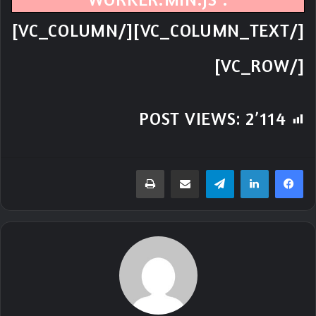
[/VC_COLUMN_TEXT][/VC_COLUMN]
[/VC_ROW]
POST VIEWS:
2٬114
تيلقرام
مشاركة عبر البريد
طباعة