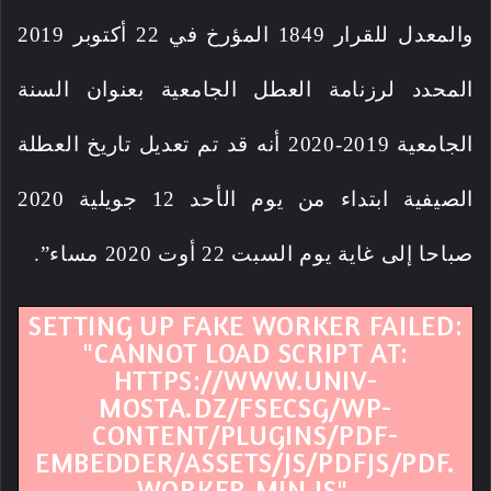
والمعدل للقرار 1849 المؤرخ في 22 أكتوبر 2019
المحدد لرزنامة العطل الجامعية بعنوان السنة
الجامعية 2019-2020 أنه قد تم تعديل تاريخ العطلة
الصيفية ابتداء من يوم الأحد 12 جويلية 2020
صباحا إلى غاية يوم السبت 22 أوت 2020 مساء”.
SETTING UP FAKE WORKER FAILED:
"CANNOT LOAD SCRIPT AT:
HTTPS://WWW.UNIV-
MOSTA.DZ/FSECSG/WP-
CONTENT/PLUGINS/PDF-
EMBEDDER/ASSETS/JS/PDFJS/PDF.
WORKER.MIN.JS".