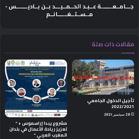
جـــامــعـــــــة عــبـد الحــمــيـــد بــن بــاديـــــــس -
مــســتــغــــــانــم
مقالات ذات صلة
تأجيل الدخول الجامعي
2022/2021
28 سبتمبر 2021
مشروع يبدا إراسموس + ”
تعزيز ريادة الأعمال في بلدان
المغرب العربي “