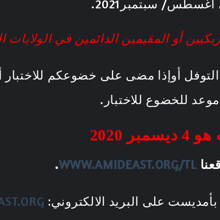
أغسطس/ سبتمبر2021.
يكيين أو المقيمين الدائمين في الولايات ا
ار التوفل أوإذا مضى على خضوعكم للاختبار 
وعد للخضوع للاختبار.
يسمبر
2020
عنا
WWW.AMIDEAST.ORG/TL
.
بأمديست على البريد الالكتروني:
AST.ORG