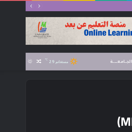
الجـــامــعـــــــة
℃
29
مقال
الوضع
مستغانم
عشوائي
المظلم