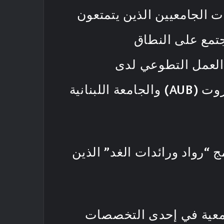
ات الجامعيين الذين يتمتعون
جتمع على النطاق
 العمل التطوعي لدى
الطلبة والطالبات الجامعيين المتميزين وذلك في الجامعة الأمريكية في بيروت (AUB) والجامعة اللبنانية
اختيارهم إلى 559 من خريجي برنامج “رواد ورائدات الغد” الذين
امعية في إحدى التخصصات