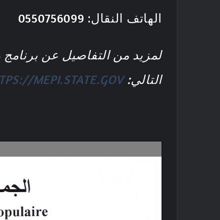
الهاتف النقال: 0550756099
لمزيد من التفاصيل عن برنامج م
التالي:
TPS://MEPI.STATE.GOV