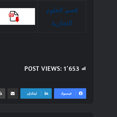
قسم العلوم
التجارية
POST VIEWS:
1٬653
مشاركة عبر ال
فيسبوك
لينكدإن