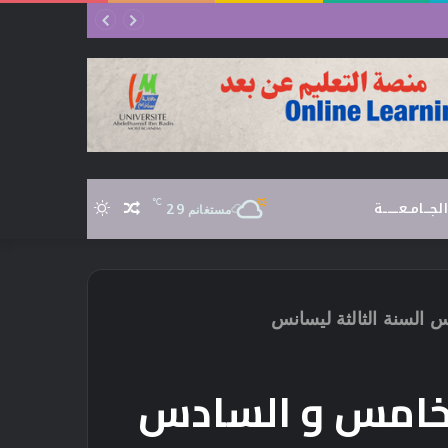
الجـــامــعـــــــة
℃
29
مقال
الوضع
مستغانم
عشوائي
المظلم
 السنة الثالثة ليسانس
الخامس و السادس