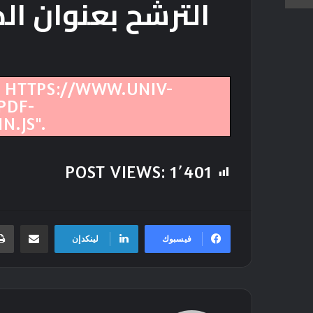
الترشح بعنوان ال
: HTTPS://WWW.UNIV-
PDF-
N.JS".
POST VIEWS:
1٬401
مشاركة عبر ال
فيسبوك
لينكدإن