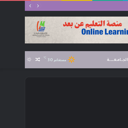
الجـــامــعـــــــة
℃
30
مقال
الوضع
مستغانم
عشوائي
المظلم