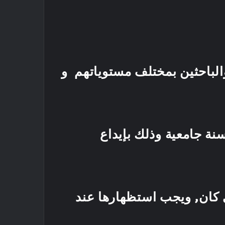
والباحثين بمختلف مستوياتهم و
 الداخلي .
ل سنة جامعية وذلك بإيداع
ية لكل قارئ .
ي كان, ويجب استظهارها عند
الجامعية.