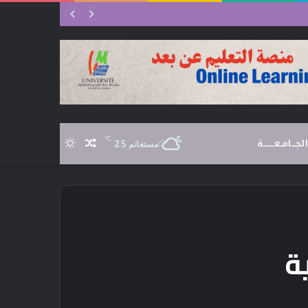
الجـــامــعـــــــة
℃
25
مقال
الوضع
مستغانم
عشوائي
المظلم
ة