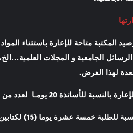
رتها
صيد المكتبة متاحة للإعارة باستثناء المواد
الرسائل الجامعية و المجلات العلمية…الخ،
خل القاعات المعدة لهذ
 20 يومـا لعدد من الكتب لا يتجاوز ثلاثة(03) كتب
لبة خمسة عشرة يوما (15) لكتابين اثنين(02).