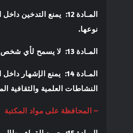
المـادة 12
: يمنع التدخين داخل 
نوعها.
المـادة 13
: لا يسمح لأي شخص ما
المـادة 14
: يمنع الإشهار داخل ا
النشاطات العلمية وا
– المحافظة على مواد المكتبة
المـادة 15
: جميع القراء مطالبون