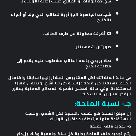
شهادة الوفاة أو الطلاق حسب (حالة الأولياء).
شهادة الجنسية الجزائرية للطالب الذي ولد أو أبواه
بالخارج.
03 أظرفة معنونة من طرف الطالب.
صورتان شمسيتان.
صك بريدي باسم الطالب مشطوب عليه يقدم إلى
مصلحة المنح.
في حالة استفائك لكل المقاييس المشار إليها سابقا واكتمال
الملف تستفيد من منحة دراسية كل 03 أشهر وتتلقى مقررا
للاستفادة، وفي حالة العكس تشعرك المصالح المعنية بمقرر
الرفض مبررين أسباب ذلك.
جـ- نسبة المنحة:
إن مبلغ المنحة هو نفسه بالنسبة لكل الشعب، ونسبة
الاستفادة منها مرتبطة بمداخيل الأولياء.
د- تجديد ملف المنحة:
يتم تجديد ملف المنحة بداية كل سنة جامعية وذلك بإيداع