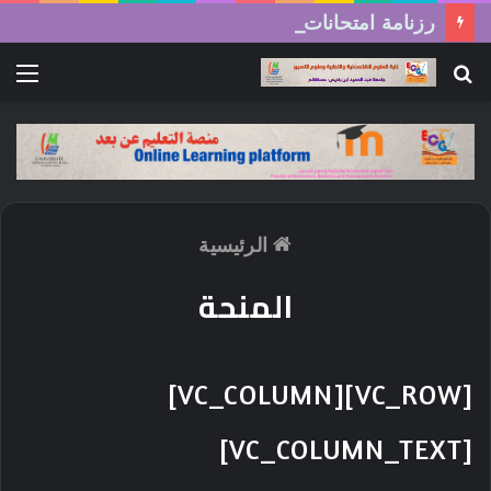
رزنامة امتحانات السداسي الثاني (الدورة العادية) 2026/2025
بحث
الق
عن
الرئيسية
المنحة
[VC_ROW][VC_COLUMN]
[VC_COLUMN_TEXT]