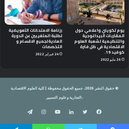
يوم تكويني واعلامي حول
رزنامة الامتحانات التعويضية
المقاربات البيداغوجية
لطلبة المتغيبين عن الدورة
والتنظيمية لشعبة العلوم
العاديةلجميع الاقسام و
الاقتصادية في ظل فترة
التخصصات
كوفيد 19.
24 فبراير 2022
26 مايو 2022
© حقوق النشر 2026، جميع الحقوق محفوظة | كلية العلوم الاقتصادية
،التجارية وعلوم التسيير
فيسبوك
تويتر
لينكدإن
يوتيوب
انستقرام
تيلقرام