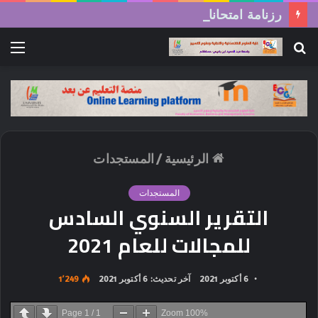
رزنامة امتحانات السداسي الثاني (الدورة العادية) 2026/2025
بحث
الق
عن
الرئيسية
/
المستجدات
المستجدات
التقرير السنوي السادس
للمجالات للعام 2021
6 أكتوبر 2021
آخر تحديث: 6 أكتوبر 2021
1٬249
Page
1
/
1
Zoom
100%