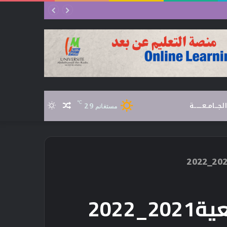
الجـــامــعـــــــة
℃
29
مقال
الوضع
مستغانم
عشوائي
المظلم
202