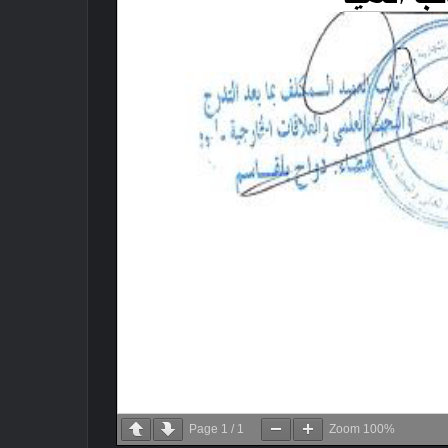
Page
1
/
1
Zoom
100%