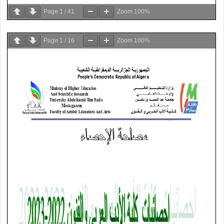
Page
1
/
41
Zoom
100%
Page
1
/
16
Zoom
100%