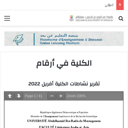
اعلان
بحث
الق
عن
الكلية في أرقام
تقرير نشاطات الكلية أفريل 2022
Page
1
/
41
Zoom
100%