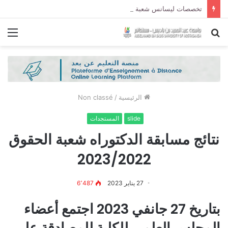
تخصصات ليسانس شعبة الحقوق و شعبة العلوم السياسية لموسم الجامعي 2027/2026
بحث
الق
عن
الرئيسية
/
Non classé
slide
المستجدات
نتائج مسابقة الدكتوراه شعبة الحقوق
2023/2022
27 يناير 2023
6٬487
بتاريخ 27
جانفي
2023 اجتمع أعضاء
المجلس العلمي للكلية للمصادقة على