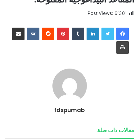
Post Views:
6٬301
لينكدإن
بينتيريست
مشاركة عبر البريد
طباعة
fdspumab
مقالات ذات صلة