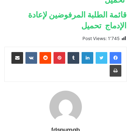
قائمة الطلبة المرفوضين لإعادة
الإدماج تحميل
Post Views:
1٬745
لينكدإن
بينتيريست
مشاركة عبر البريد
طباعة
fdspumab