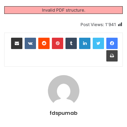
Invalid PDF structure.
Post Views:
1٬941
لينكدإن
بينتيريست
مشاركة عبر البريد
طباعة
fdspumab