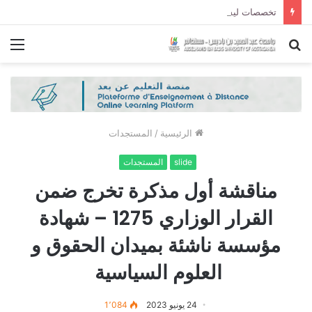
تخصصات ليسانس شعبة الحقوق و شعبة العلوم السياسية لموسم الجامعي 2027/2026
بحث
الق
عن
الرئيسية
/
المستجدات
slide
المستجدات
مناقشة أول مذكرة تخرج ضمن
القرار الوزاري 1275 – شهادة
مؤسسة ناشئة بميدان الحقوق و
العلوم السياسية
24 يونيو 2023
1٬084