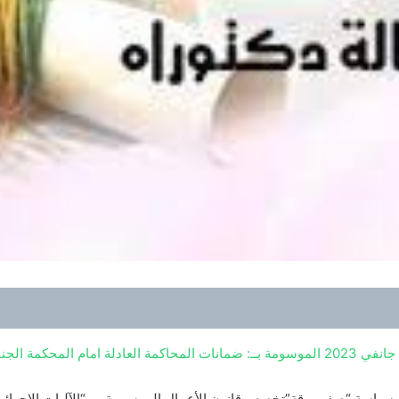
سياسة “صفر ورقة”تخصص قانون الأعمال الموسومة ب “الآليات الإجرائية