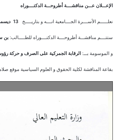
الإعـــلان عـــن مناقشــــة أطروحـــة الدكتــــوراه
نعلــــــم الأســــرة الجــــامعية انــــه و بتاريـــــخ
13 ديسمبر 2021
ستتــــم مناقشـــة أطروحــــة الدكتــــوراه للطـــــالب:
بن سـ
و الموسومة بـــ:
الرقابة الجمركية على الصرف و حركة رؤوس
بقاعة المناقشة لكلية الحقوق و العلوم السياسية موقع صل