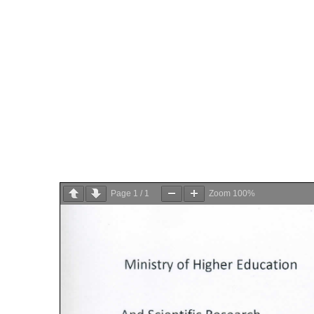
Page
1
/
1
Zoom
100%