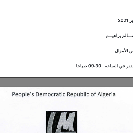
ــالم براهيـــم
 الأموال
امندر في الساعة
09:30 صباحا