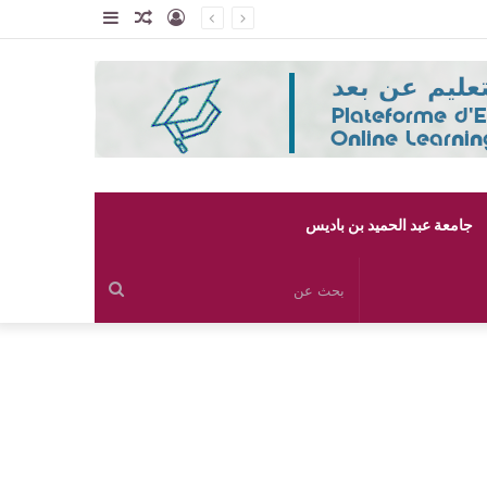
تسجيل
مقال
إضافة
الدخول
عشوائي
عمود
جانبي
جامعة عبد الحميد بن باديس
بحث
عن