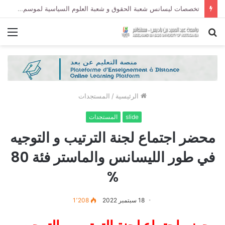
تخصصات الماستر لموسم الجامعي 2027/2026 لجميع الأقسام فئة %80
بحث
الق
عن
الرئيسية
/
المستجدات
slide
المستجدات
محضر اجتماع لجنة الترتيب و التوجيه
في طور الليسانس والماستر فئة 80
%
18 سبتمبر 2022
1٬208