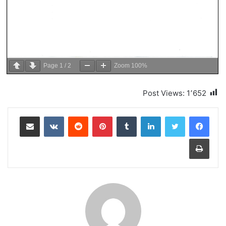
Page
1
/
2
Zoom
100%
Post Views:
1٬652
لينكدإن
بينتيريست
مشاركة عبر البريد
طباعة