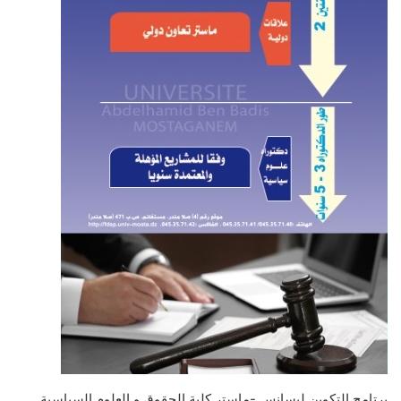
برتامج التكوين ليسانس -ماستر كلية الحقوق و العلوم السياسية