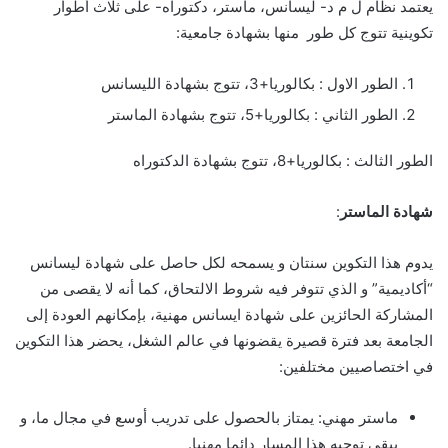
يعتمد نظام ل م د- ليسانس، ماستر، دكتوراه- على ثلاث أطوار
تكوينية تتوج كل طور منها بشهادة جامعية:
الطور الاول : بكالوريا+3، تتوج بشهادة الليسانس
الطور الثاني : بكالوريا+5، تتوج بشهادة الماستر
الطور الثالث : بكالوريا+8، تتوج بشهادة الدكتوراه
شهادة الماستر
:
يدوم هذا التكوين سنتان و يسمحه لكل حاصل على شهادة ليسانس
“أكاديمية” و الذي تتوفر فيه شروط الالتحاق، كما أنه لا يقصى من
المشاركة الحائزين على شهادة ايسانس مهنية، بإمكانهم العودة إلى
الجامعة بعد فترة قصيرة يقضونها في عالم الشغل، يحضر هذا التكوين
في اختصاصيين مختلفين:
ماستر مهني: يمتاز بالحصول على تدريب أوسع في مجال ما، و
يبقى توجيه هذا المسار دائما مهنيا.