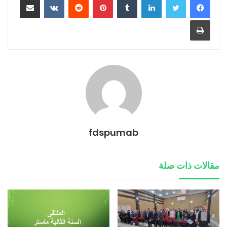
طباعة
fdspumab
مقالات ذات صلة