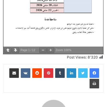
Page
1
/
12
Zoom
100%
Post Views:
8٬320
لينكدإن
بينتيريست
مشاركة عبر البريد
طباعة