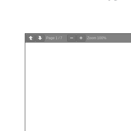
Page
1
/
7
Zoom
100%