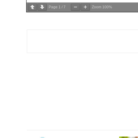
Page
1
/
7
Zoom
100%