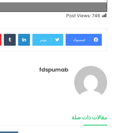
Post Views:
746
لينكدإن
فيسبوك
تويتر
fdspumab
مقالات ذات صلة