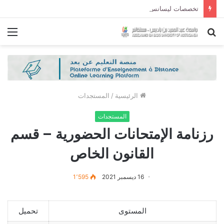
تخصصات ليسانس شعبة الحقوق و شعبة العلوم السياسية لموسم الجامعي 2027/2026
بحث
الق
عن
الرئيسية
/
المستجدات
المستجدات
رزنامة الإمتحانات الحضورية – قسم
القانون الخاص
16 ديسمبر 2021
1٬595
المستوى
تحميل