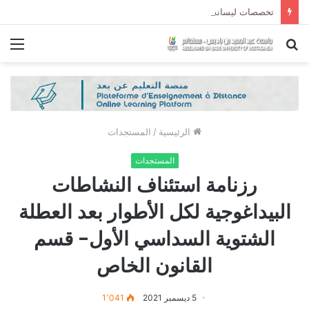
تخصصات ليسانس شعبة الحقوق و شعبة العلوم السياسية لموسم الجامعي 2027/2026
بحث
الق
عن
الرئيسية
/
المستجدات
المستجدات
رزنامة استئناف النشاطات
البيداغوجية لكل الأطوار بعد العطلة
الشتوية السداسي الأول‎‎‎‎- قسم
القانون الخاص
5 ديسمبر 2021
1٬041